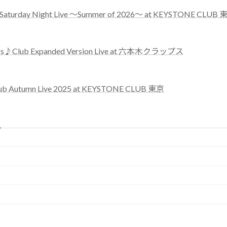
rday Night Live ～Summer of 2026～ at KEYSTONE CLUB 
lub Expanded Version Live at 六本木クラップス
utumn Live 2025 at KEYSTONE CLUB 東京