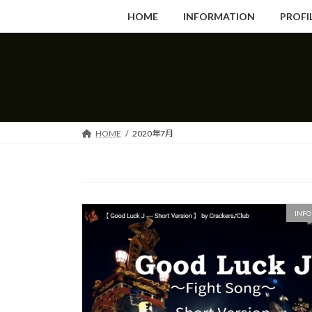
コ
ナ
HOME
INFORMATION
PROFI
ン
ビ
テ
ゲ
ン
ー
ツ
シ
へ
ョ
ス
ン
キ
に
HOME
2020年7月
ッ
移
プ
動
INFO